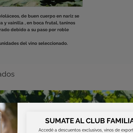
 violáceos, de buen cuerpo en nariz se 
 y vainilla , en boca frutal, taninos 
rado debido a su paso por roble 
unidades del vino seleccionado.
ados