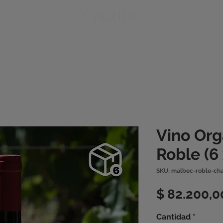
OS ORGÁNICOS
TURISMO
DISTRIBUIDO
Vino Org
Roble (6
SKU: malbec-roble-ch
$ 82.200,0
Cantidad
*