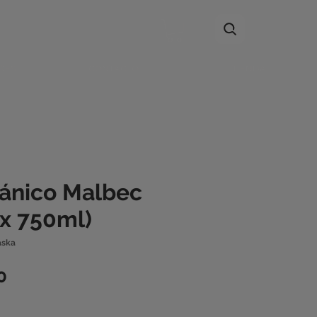
RES
CONTACTO
TIENDA
ánico Malbec
 x 750ml)
aska
Precio
0